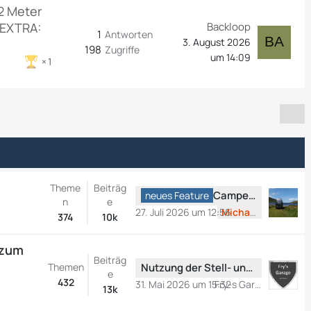
2 Meter
 EXTRA:
Backloop
1
Antworten
3. August 2026
198
Zugriffe
um 14:09
1
Theme
Beiträg
L
CamperBoard Radio
neues Feature
n
e
e
27. Juli 2026 um 12:56
MichaelR
374
10k
t
z
 zum
t
Beiträg
L
Themen
Nutzung der Stell- und Campingplatzinformationen
e
e
e
432
B
31. Mai 2026 um 15:32
Fry-s Garage
13k
t
e