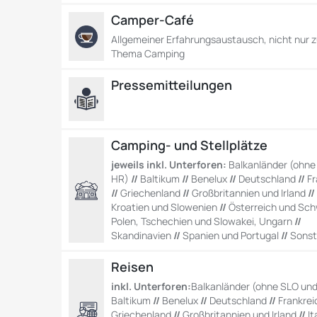
Camper-Café
Allgemeiner Erfahrungsaustausch, nicht nur 
Thema Camping
Pressemitteilungen
Camping- und Stellplätze
jeweils inkl. Unterforen:
Balkanländer (ohne
HR)
//
Baltikum
//
Benelux
//
Deutschland
//
Fr
//
Griechenland
//
Großbritannien und Irland
/
Kroatien und Slowenien
//
Österreich und Sch
Polen, Tschechien und Slowakei, Ungarn
//
Skandinavien
//
Spanien und Portugal
//
Sonst
Reisen
inkl. Unterforen:
Balkanländer (ohne SLO un
Baltikum
//
Benelux
//
Deutschland
//
Frankrei
Griechenland
//
Großbritannien und Irland
//
It