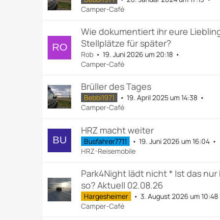
Camper-Café
Wie dokumentiert ihr eure Lieblin
Stellplätze für später?
Rob
19. Juni 2026 um 20:18
Camper-Café
Brüller des Tages
Bebbi1971
19. April 2025 um 14:38
Camper-Café
HRZ macht weiter
Busfahrer7711
19. Juni 2026 um 16:04
HRZ-Reisemobile
Park4Night lädt nicht * Ist das nur 
so? Aktuell 02.08.26
Hargesheimer
3. August 2026 um 10:48
Camper-Café