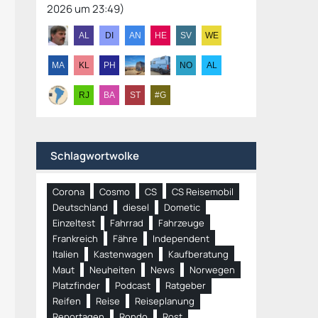
2026 um 23:49
)
Schlagwortwolke
Corona
Cosmo
CS
CS Reisemobil
Deutschland
diesel
Dometic
Einzeltest
Fahrrad
Fahrzeuge
Frankreich
Fähre
Independent
Italien
Kastenwagen
Kaufberatung
Maut
Neuheiten
News
Norwegen
Platzfinder
Podcast
Ratgeber
Reifen
Reise
Reiseplanung
Reportagen
Rondo
Rost