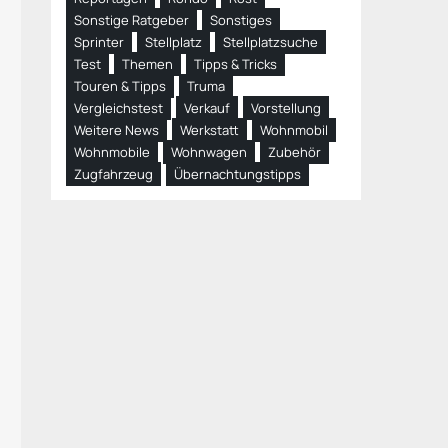
Sonstige Ratgeber
Sonstiges
Sprinter
Stellplatz
Stellplatzsuche
Test
Themen
Tipps & Tricks
Touren & Tipps
Truma
Vergleichstest
Verkauf
Vorstellung
Weitere News
Werkstatt
Wohnmobil
Wohnmobile
Wohnwagen
Zubehör
Zugfahrzeug
Übernachtungstipps