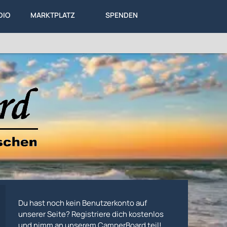
DIO
MARKTPLATZ
SPENDEN
LEXIKON
KA
ALLES
Du hast noch kein Benutzerkonto auf
unserer Seite? Registriere dich kostenlos
und nimm an unserem CamperBoard teil!