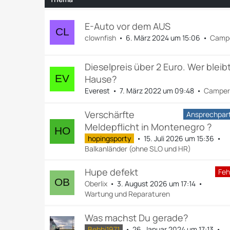
E-Auto vor dem AUS
clownfish
6. März 2024 um 15:06
Camp
Dieselpreis über 2 Euro. Wer bleib
Hause?
Everest
7. März 2022 um 09:48
Camper
Verschärfte
Ansprechpar
Meldepflicht in Montenegro ?
hopingsporty
15. Juli 2026 um 15:36
Balkanländer (ohne SLO und HR)
Hupe defekt
Feh
Oberlix
3. August 2026 um 17:14
Wartung und Reparaturen
Was machst Du gerade?
Bebbi1971
26. Januar 2024 um 17:13