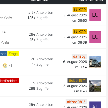
LUXOR
2,3k
Antworten
7. August 2026
125k
er-Café
Zugriffe
um 08:50
t zu
LUXOR
264
Antworten
7. August 2026
15k
Zugriffe
um 08:39
-Café
tner
Frage
danspy
20
Antworten
6. August 2026
1k
Zugriffe
1
um 17:54
Bebbi1971
ler/Problem
5
Antworten
5. August 2026
298
Zugriffe
um 11:43
alfred0815
254
Antworten
4. August 2026