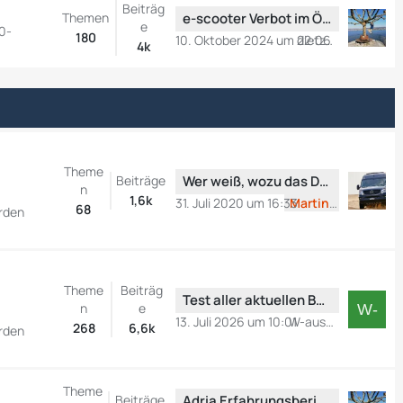
Beiträg
g
i
t
L
Themen
e-scooter Verbot im ÖPNV
e
e
50-
t
e
e
180
10. Oktober 2024 um 22:06
dietzekall
4k
r
B
t
ä
e
z
g
i
t
e
t
e
r
B
ä
e
Theme
g
i
L
Beiträge
Wer weiß, wozu das Ding ist
n
e
t
e
1,6k
31. Juli 2020 um 16:33
Martin Z
68
erden
r
t
ä
z
g
t
e
e
Theme
Beiträg
B
L
Test aller aktuellen Basisfahrzeuge
n
e
e
e
13. Juli 2026 um 10:01
W-aus-SI
268
6,6k
erden
i
t
t
z
r
t
Theme
ä
e
L
Beiträge
Adria Erfahrungsbericht