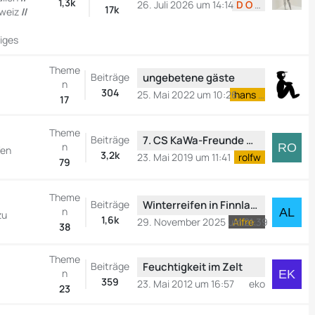
e
1,3k
t
26. Juli 2026 um 14:14
D O C
17k
weiz
//
t
r
z
ä
iges
t
g
e
e
Theme
L
Beiträge
ungebetene gäste
B
n
e
304
e
25. Mai 2022 um 10:26
hans o
17
t
i
z
t
Theme
t
L
Beiträge
r
7. CS KaWa-Freunde DummSchlauSchnackerTreffen vom 1. - 5. Mai 2019 in Oberbozen, Italien
n
fen
e
e
3,2k
ä
23. Mai 2019 um 11:41
rolfw
79
B
t
g
e
z
e
Theme
i
t
L
Beiträge
Winterreifen in Finnland mieten?
n
t
e
zu
e
1,6k
29. November 2025 um 21:39
Alfredossi
38
r
B
t
ä
e
z
Theme
g
i
t
L
Beiträge
Feuchtigkeit im Zelt
n
e
t
e
e
359
23. Mai 2012 um 16:57
eko
23
r
B
t
ä
e
z