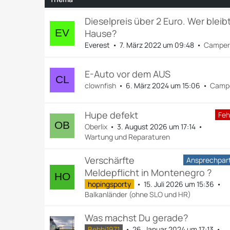
Dieselpreis über 2 Euro. Wer bleib
Hause?
Everest
7. März 2022 um 09:48
Camper
E-Auto vor dem AUS
clownfish
6. März 2024 um 15:06
Camp
Hupe defekt
Feh
Oberlix
3. August 2026 um 17:14
Wartung und Reparaturen
Verschärfte
Ansprechpar
Meldepflicht in Montenegro ?
hopingsporty
15. Juli 2026 um 15:36
Balkanländer (ohne SLO und HR)
Was machst Du gerade?
Bebbi1971
26. Januar 2024 um 17:13