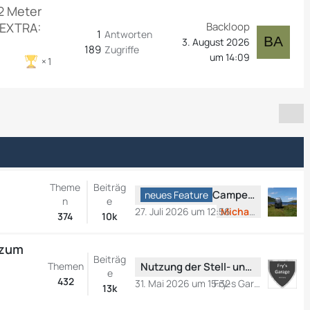
2 Meter
 EXTRA:
Backloop
1
Antworten
3. August 2026
189
Zugriffe
um 14:09
1
Theme
Beiträg
L
CamperBoard Radio
neues Feature
n
e
e
27. Juli 2026 um 12:56
MichaelR
374
10k
t
z
 zum
t
Beiträg
L
Themen
Nutzung der Stell- und Campingplatzinformationen
e
e
e
432
B
31. Mai 2026 um 15:32
Fry-s Garage
13k
t
e