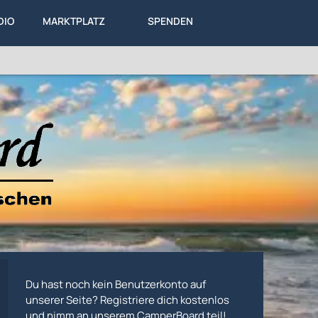
DIO
MARKTPLATZ
SPENDEN
LEXIKON
KA
ALLES
Du hast noch kein Benutzerkonto auf
unserer Seite? Registriere dich kostenlos
und nimm an unserem CamperBoard teil!