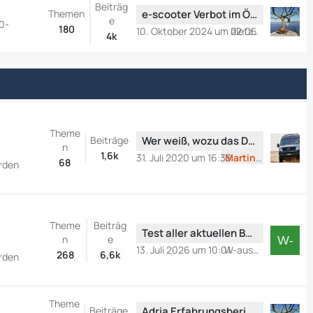
Beiträg
g
i
t
L
Themen
e-scooter Verbot im ÖPNV
e
e
50-
t
e
e
180
10. Oktober 2024 um 22:06
dietzekall
4k
r
B
t
ä
e
z
g
i
t
e
t
e
r
B
ä
e
Theme
g
i
L
Beiträge
Wer weiß, wozu das Ding ist
n
e
t
e
1,6k
31. Juli 2020 um 16:33
Martin Z
68
erden
r
t
ä
z
g
t
e
e
Theme
Beiträg
B
L
Test aller aktuellen Basisfahrzeuge
n
e
e
e
13. Juli 2026 um 10:01
W-aus-SI
268
6,6k
erden
i
t
t
z
r
t
Theme
ä
e
L
Beiträge
Adria Erfahrungsbericht