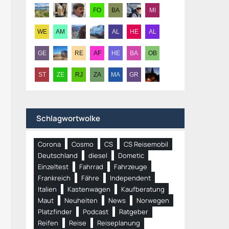
Schlagwortwolke
Corona
Cosmo
CS
CS Reisemobil
Deutschland
diesel
Dometic
Einzeltest
Fahrrad
Fahrzeuge
Frankreich
Fähre
Independent
Italien
Kastenwagen
Kaufberatung
Maut
Neuheiten
News
Norwegen
Platzfinder
Podcast
Ratgeber
Reifen
Reise
Reiseplanung