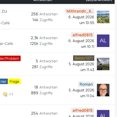
t zu
Mithrandir_63
256
Antworten
6. August 2026
14k
Zugriffe
um 10:55
-Café
alfred0815
2,3k
Antworten
6. August 2026
125k
er-Café
Zugriffe
um 10:11
Bebbi1971
ler/Problem
5
Antworten
5. August 2026
281
Zugriffe
um 11:43
tner
Frage
Roman
18
Antworten
5. August 2026
889
Zugriffe
1
um 11:04
alfred0815
254
Antworten
4. August 2026