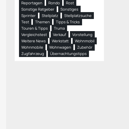
Reportagen
Rondo
Rost
Sonstige Ratgeber
Sonstiges
Sprinter
Stellplatz
Stellplatzsuche
Test
Themen
Tipps & Tricks
Touren & Tipps
Truma
Vergleichstest
Verkauf
Vorstellung
Weitere News
Werkstatt
Wohnmobil
Wohnmobile
Wohnwagen
Zubehör
Zugfahrzeug
Übernachtungstipps