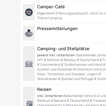
Camper-Café
Allgemeiner Erfahrungsaustausch, nicht nur 
Thema Camping
Pressemitteilungen
Camping- und Stellplätze
jeweils inkl. Unterforen:
Balkanländer (ohne
HR)
//
Baltikum
//
Benelux
//
Deutschland
//
Fr
//
Griechenland
//
Großbritannien und Irland
/
Kroatien und Slowenien
//
Österreich und Sch
Polen, Tschechien und Slowakei, Ungarn
//
Skandinavien
//
Spanien und Portugal
//
Sonst
Reisen
inkl. Unterforen:
Balkanländer (ohne SLO un
Baltikum
//
Benelux
//
Deutschland
//
Frankrei
Griechenland
//
Großbritannien und Irland
//
It