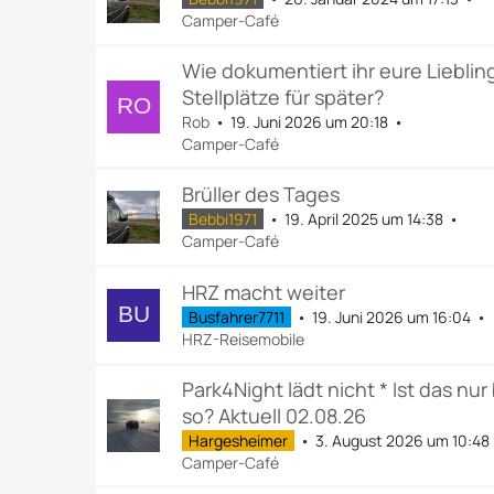
Camper-Café
Wie dokumentiert ihr eure Lieblin
Stellplätze für später?
Rob
19. Juni 2026 um 20:18
Camper-Café
Brüller des Tages
Bebbi1971
19. April 2025 um 14:38
Camper-Café
HRZ macht weiter
Busfahrer7711
19. Juni 2026 um 16:04
HRZ-Reisemobile
Park4Night lädt nicht * Ist das nur 
so? Aktuell 02.08.26
Hargesheimer
3. August 2026 um 10:48
Camper-Café