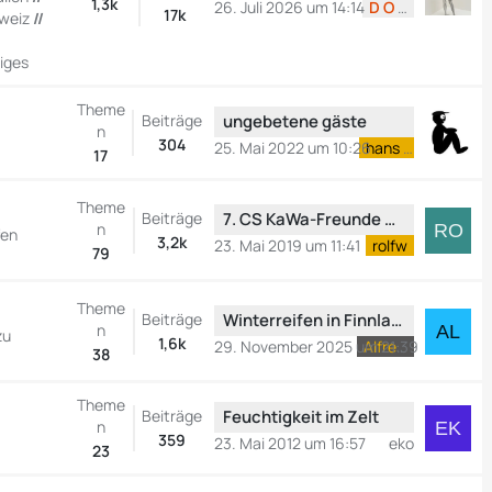
e
1,3k
t
26. Juli 2026 um 14:14
D O C
17k
weiz
//
t
r
z
ä
iges
t
g
e
e
Theme
L
Beiträge
ungebetene gäste
B
n
e
304
e
25. Mai 2022 um 10:26
hans o
17
t
i
z
t
Theme
t
L
Beiträge
r
7. CS KaWa-Freunde DummSchlauSchnackerTreffen vom 1. - 5. Mai 2019 in Oberbozen, Italien
n
fen
e
e
3,2k
ä
23. Mai 2019 um 11:41
rolfw
79
B
t
g
e
z
e
Theme
i
t
L
Beiträge
Winterreifen in Finnland mieten?
n
t
e
zu
e
1,6k
29. November 2025 um 21:39
Alfredossi
38
r
B
t
ä
e
z
Theme
g
i
t
L
Beiträge
Feuchtigkeit im Zelt
n
e
t
e
e
359
23. Mai 2012 um 16:57
eko
23
r
B
t
ä
e
z