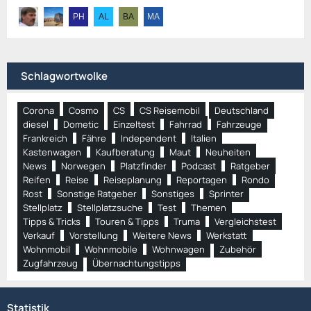
Schlagwortwolke
Corona
Cosmo
CS
CS Reisemobil
Deutschland
diesel
Dometic
Einzeltest
Fahrrad
Fahrzeuge
Frankreich
Fähre
Independent
Italien
Kastenwagen
Kaufberatung
Maut
Neuheiten
News
Norwegen
Platzfinder
Podcast
Ratgeber
Reifen
Reise
Reiseplanung
Reportagen
Rondo
Rost
Sonstige Ratgeber
Sonstiges
Sprinter
Stellplatz
Stellplatzsuche
Test
Themen
Tipps & Tricks
Touren & Tipps
Truma
Vergleichstest
Verkauf
Vorstellung
Weitere News
Werkstatt
Wohnmobil
Wohnmobile
Wohnwagen
Zubehör
Zugfahrzeug
Übernachtungstipps
Statistik