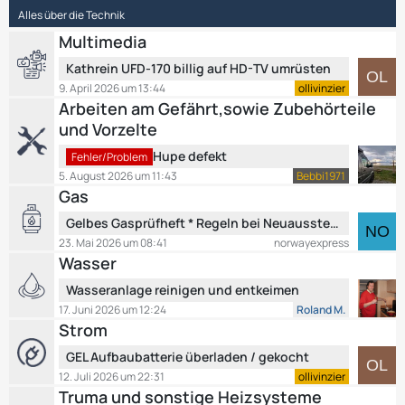
e
ä
Alles über die Technik
B
g
e
Multimedia
e
i
L
Kathrein UFD-170 billig auf HD-TV umrüsten
t
e
9. April 2026 um 13:44
ollivinzier
r
t
Arbeiten am Gefährt,sowie Zubehörteile
ä
z
und Vorzelte
g
t
e
L
e
Hupe defekt
Fehler/Problem
e
B
5. August 2026 um 11:43
Bebbi1971
t
e
Gas
z
i
L
Gelbes Gasprüfheft * Regeln bei Neuausstellung Ersatzheft * Mitführpflicht
t
t
e
e
23. Mai 2026 um 08:41
norwayexpress
r
t
Wasser
B
ä
z
e
g
L
Wasseranlage reinigen und entkeimen
t
i
e
e
e
17. Juni 2026 um 12:24
Roland M.
t
t
Strom
B
r
z
e
ä
L
GEL Aufbaubatterie überladen / gekocht
t
i
g
e
e
12. Juli 2026 um 22:31
ollivinzier
t
e
t
Truma und sonstige Heizsysteme
B
r