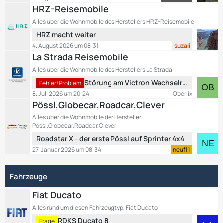
t
e
HRZ-Reisemobile
g
z
i
e
Alles über die Wohnmobile des Herstellers HRZ-Reisemobile
t
t
L
HRZ macht weiter
e
r
e
B
4. August 2026 um 08:31
suzali
ä
t
e
La Strada Reisemobile
g
z
i
e
Alles über die Wohnmobile des Herstellers La Strada
t
t
L
Störung am Victron Wechselrichter
e
Fehler/Problem
r
e
B
8. Juli 2026 um 20:24
Oberlix
ä
t
e
Pössl,Globecar,Roadcar,Clever
g
z
i
e
Alles über die Wohnmobile der Hersteller
t
t
Pössl,Globecar,Roadcar,Clever
e
r
L
Roadstar X - der erste Pössl auf Sprinter 4x4
B
ä
e
27. Januar 2026 um 08:34
neuf11
e
g
t
i
e
z
t
Fahrzeuge
t
r
e
ä
Fiat Ducato
B
g
e
Alles rund um diesen Fahrzeugtyp, Fiat Ducato
e
i
L
RDKS Ducato 8
Frage