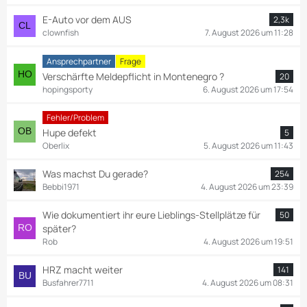
E-Auto vor dem AUS
2,3k
clownfish
7. August 2026 um 11:28
Ansprechpartner
Frage
Verschärfte Meldepflicht in Montenegro ?
20
hopingsporty
6. August 2026 um 17:54
Fehler/Problem
Hupe defekt
5
Oberlix
5. August 2026 um 11:43
Was machst Du gerade?
254
Bebbi1971
4. August 2026 um 23:39
Wie dokumentiert ihr eure Lieblings-Stellplätze für
50
später?
Rob
4. August 2026 um 19:51
HRZ macht weiter
141
Busfahrer7711
4. August 2026 um 08:31