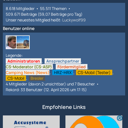
8.618 Mitglieder
55.511 Themen
509.671 Beiträge (59,07 Beiträge pro Tag)
Unser neuestes Mitglied heißt:
Luckywolf99
Benutzer online
Legende
Administratoren
Ansprechpartner
CS-Moderator (CS-ASP)
Fördermitglied
Camping News (News)
HRZ-HRX
CS-Mobil (Tester)
CS-Mobil
Bresler
4 Mitglieder (davon 2 unsichtbar) und 7 Besucher
Rekord: 33 Benutzer (
12. April 2026 um 17:15
)
Empfohlene Links