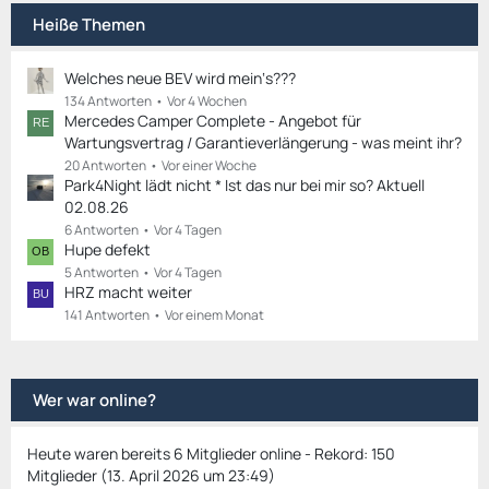
Heiße Themen
Welches neue BEV wird mein‘s???
134 Antworten
Vor 4 Wochen
Mercedes Camper Complete - Angebot für
Wartungsvertrag / Garantieverlängerung - was meint ihr?
20 Antworten
Vor einer Woche
Park4Night lädt nicht * Ist das nur bei mir so? Aktuell
02.08.26
6 Antworten
Vor 4 Tagen
Hupe defekt
5 Antworten
Vor 4 Tagen
HRZ macht weiter
141 Antworten
Vor einem Monat
Wer war online?
Heute waren bereits 6 Mitglieder online - Rekord: 150
Mitglieder (
13. April 2026 um 23:49
)