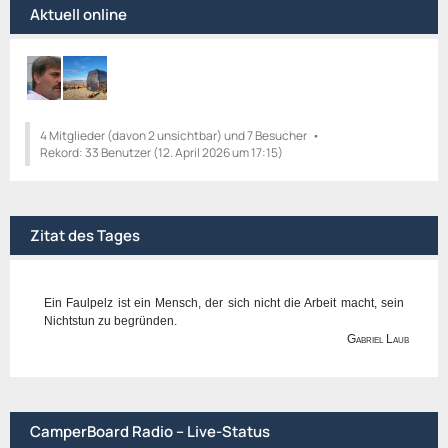
Aktuell online
B
ä
e
g
i
e
t
r
ä
g
4 Mitglieder (davon 2 unsichtbar) und 7 Besucher
Rekord: 33 Benutzer (
e
12. April 2026 um 17:15
)
Zitat des Tages
Ein Faulpelz ist ein Mensch, der sich nicht die Arbeit macht, sein
Nichtstun zu begründen.
Gabriel Laub
CamperBoard Radio – Live-Status