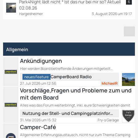
Park4Night lädt nicht * Ist das nur bei mir so? Aktuell
6
02.08.26
Hargesheimer
3. August 2026 um 19:17
Allgemein
Ankündigungen
Hier werden Board betreffende Änderungen mitgeteilt..
L
CamperBoard Radio
neues Feature
e
27. Juli 2026 um 12:56
MichaelR
t
Vorschläge,Fragen und Probleme zum und
z
mit dem Board
t
Alles was das Forum weiterbringt, inkl. eure Schwierigkeiten damit
e
L
B
Nutzung der Stell- und Campingplatzinformationen
e
e
31. Mai 2026 um 15:32
Fry-s Garage
t
i
Camper-Café
z
t
Allgemeiner Erfahrungsaustausch, nicht nur zum Thema Camping
t
r