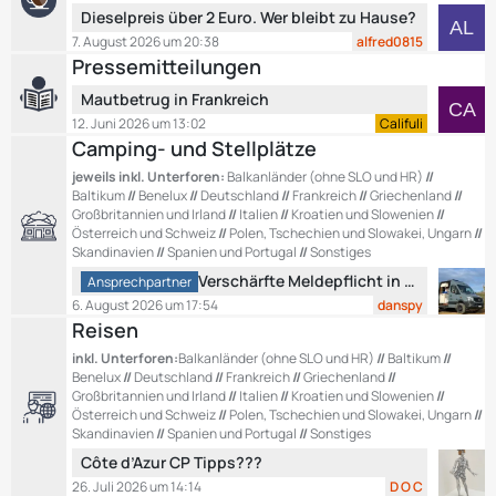
L
Dieselpreis über 2 Euro. Wer bleibt zu Hause?
e
ä
e
B
g
7. August 2026 um 20:38
alfred0815
t
e
e
Pressemitteilungen
z
i
L
Mautbetrug in Frankreich
t
t
e
e
12. Juni 2026 um 13:02
Califuli
r
t
Camping- und Stellplätze
B
ä
z
e
g
jeweils inkl. Unterforen:
Balkanländer (ohne SLO und HR)
//
t
i
e
Baltikum
//
Benelux
//
Deutschland
//
Frankreich
//
Griechenland
//
e
t
Großbritannien und Irland
//
Italien
//
Kroatien und Slowenien
//
B
Österreich und Schweiz
//
Polen, Tschechien und Slowakei, Ungarn
//
r
e
Skandinavien
//
Spanien und Portugal
//
Sonstiges
ä
i
L
g
Verschärfte Meldepflicht in Montenegro ?
Ansprechpartner
t
e
e
6. August 2026 um 17:54
danspy
r
t
Reisen
ä
z
inkl. Unterforen:
Balkanländer (ohne SLO und HR)
//
Baltikum
//
g
t
Benelux
//
Deutschland
//
Frankreich
//
Griechenland
//
e
e
Großbritannien und Irland
//
Italien
//
Kroatien und Slowenien
//
B
Österreich und Schweiz
//
Polen, Tschechien und Slowakei, Ungarn
//
e
Skandinavien
//
Spanien und Portugal
//
Sonstiges
i
L
Côte d’Azur CP Tipps???
t
e
26. Juli 2026 um 14:14
D O C