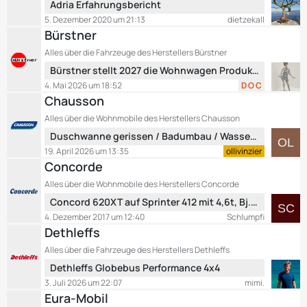
g
L
Adria Erfahrungsbericht
e
e
e
B
5. Dezember 2020 um 21:13
dietzekall
t
e
Bürstner
z
i
Alles über die Fahrzeuge des Herstellers Bürstner
t
t
L
Bürstner stellt 2027 die Wohnwagen Produktion ein
e
r
e
B
4. Mai 2026 um 18:52
D O C
ä
t
e
Chausson
g
z
i
e
Alles über die Wohnmobile des Herstellers Chausson
t
t
L
Duschwanne gerissen / Badumbau / Wasseraustritt unterhalb der Türe
e
r
e
B
19. April 2026 um 13:35
ollivinzier
ä
t
e
Concorde
g
z
i
e
Alles über die Wohnmobile des Herstellers Concorde
t
t
L
Concord 620XT auf Sprinter 412 mit 4,6t, Bj. 1998, Automatik
e
r
e
B
4. Dezember 2017 um 12:40
Schlumpfi
ä
t
e
Dethleffs
g
z
i
e
Alles über die Fahrzeuge des Herstellers Dethleffs
t
t
L
Dethleffs Globebus Performance 4x4
e
r
e
B
3. Juli 2026 um 22:07
mimi.
ä
t
e
Eura-Mobil
g
z