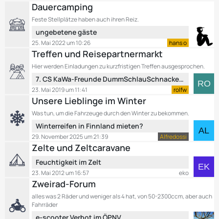
r
t
Dauercamping
ä
z
Feste Stellplätze haben auch ihren Reiz.
g
t
e
L
ungebetene gäste
e
e
B
25. Mai 2022 um 10:26
hans o
t
e
Treffen und Reisepartnermarkt
z
i
Hier werden Einladungen zu kurzfristigen Treffen ausgesprochen.
t
t
L
7. CS KaWa-Freunde DummSchlauSchnackerTreffen vom 1. - 5. Mai 2019 in Oberbozen, Italien
e
r
e
B
23. Mai 2019 um 11:41
rolfw
ä
t
e
Unsere Lieblinge im Winter
g
z
i
e
Was tun, um die Fahrzeuge durch den Winter zu bekommen.
t
t
L
Winterreifen in Finnland mieten?
e
r
e
B
29. November 2025 um 21:39
Alfredossi
ä
t
e
Zelte und Zeltcaravane
g
z
i
e
L
Feuchtigkeit im Zelt
t
t
e
e
23. Mai 2012 um 16:57
eko
r
t
Zweirad-Forum
B
ä
z
e
g
alles was 2 Räder und weniger als 4 hat, von 50-2300ccm, aber auch
t
i
e
Fahrräder
e
t
L
e-scooter Verbot im ÖPNV