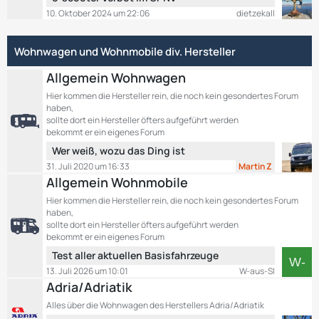
B
r
e
10. Oktober 2024 um 22:06
dietzekall
e
ä
t
i
g
z
t
e
Wohnwagen und Wohnmobile div. Hersteller
t
r
e
ä
Allgemein Wohnwagen
B
g
e
Hier kommen die Hersteller rein, die noch kein gesondertes Forum
e
haben,
i
sollte dort ein Hersteller öfters aufgeführt werden
t
bekommt er ein eigenes Forum
r
L
Wer weiß, wozu das Ding ist
ä
e
g
31. Juli 2020 um 16:33
Martin Z
t
e
Allgemein Wohnmobile
z
Hier kommen die Hersteller rein, die noch kein gesondertes Forum
t
haben,
e
sollte dort ein Hersteller öfters aufgeführt werden
B
bekommt er ein eigenes Forum
e
L
Test aller aktuellen Basisfahrzeuge
i
e
13. Juli 2026 um 10:01
W-aus-SI
t
t
Adria/Adriatik
r
z
ä
Alles über die Wohnwagen des Herstellers Adria/Adriatik
t