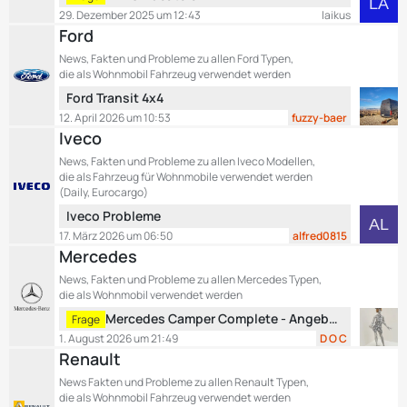
t
e
29. Dezember 2025 um 12:43
laikus
r
t
Ford
ä
z
News, Fakten und Probleme zu allen Ford Typen,
g
t
die als Wohnmobil Fahrzeug verwendet werden
e
e
L
Ford Transit 4x4
B
e
12. April 2026 um 10:53
fuzzy-baer
e
t
Iveco
i
z
t
News, Fakten und Probleme zu allen Iveco Modellen,
t
r
die als Fahrzeug für Wohnmobile verwendet werden
e
ä
(Daily, Eurocargo)
B
g
L
Iveco Probleme
e
e
e
17. März 2026 um 06:50
alfred0815
i
t
Mercedes
t
z
r
News, Fakten und Probleme zu allen Mercedes Typen,
t
ä
die als Wohnmobil verwendet werden
e
g
L
Mercedes Camper Complete - Angebot für Wartungsvertrag / Garantieverlängerung - was meint ihr?
Frage
B
e
e
1. August 2026 um 21:49
D O C
e
t
Renault
i
z
t
News Fakten und Probleme zu allen Renault Typen,
t
r
die als Wohnmobil Fahrzeug verwendet werden
e