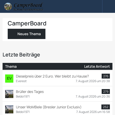
CamperBoard
Neues Thema
Letzte Beiträge
Thema
Letzte Antwort
Dieselpreis über 2 Euro. Wer bleibt zu Hause?
276
Everest
7. August 2026 um 20:38
Brüller des Tages
279
Bebbi1971
7. August 2026 um 20:36
Unser WoMBele (Bresler Junior Exclusiv)
252
Bebbi1971
7. August 2026 um 16:58