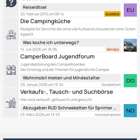
t
t
L
Reiserätsel
e
r
e
B
20. Februar 2010 um 08:14
eusebia
ä
t
e
Die Campingküche
g
z
i
e
Rezepte für Gerichte die ohne viel Aufwand umzusetzen sind. Guten
t
t
Appetit.
e
r
L
Was koche ich unterwegs?
B
ä
e
15. Juli 2026 um 18:06
danspy
e
g
t
CamperBoard Jugendforum
i
e
z
t
Jugendabteilung des Camperboardes.
t
r
Der Einstieg und die Themen für jugendliche Camper.
e
ä
L
Wohnmobil mieten und Mindestalter
B
g
e
29. Januar 2006 um 13:34
Doubletom
e
e
t
Verkaufs-, Tausch- und Suchbörse
i
z
t
Hier wird verkauft, getauscht und gesucht.
t
r
L
Abzugeben RUD Schneeketten für Sprinter über 5 T
e
ä
e
B
23. März 2026 um 13:53
norwayexpress
g
t
e
e
z
i
t
t
e
r