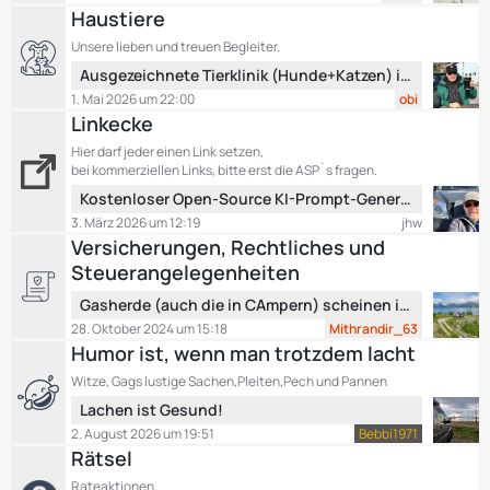
t
Haustiere
g
z
e
Unsere lieben und treuen Begleiter.
t
L
Ausgezeichnete Tierklinik (Hunde+Katzen) in Region Verona-Vicenza
e
e
B
1. Mai 2026 um 22:00
obi
t
e
Linkecke
z
i
Hier darf jeder einen Link setzen,
t
t
bei kommerziellen Links, bitte erst die ASP`s fragen.
e
r
L
Kostenloser Open-Source KI-Prompt-Generator für Wohnmobil-Routen – Keine versteckten Kosten!
B
ä
e
3. März 2026 um 12:19
jhw
e
g
t
Versicherungen, Rechtliches und
i
e
z
t
Steuerangelegenheiten
t
r
L
e
Gasherde (auch die in CAmpern) scheinen in hohem Maße gesundheitschädlich zu sein.
ä
e
B
28. Oktober 2024 um 15:18
Mithrandir_63
g
t
e
Humor ist, wenn man trotzdem lacht
e
z
i
Witze, Gags lustige Sachen,Pleiten,Pech und Pannen
t
t
L
Lachen ist Gesund!
e
r
e
B
2. August 2026 um 19:51
Bebbi1971
ä
t
e
Rätsel
g
z
i
e
Rateaktionen.