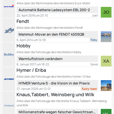
i
e
Alles über die Wohnmobile des Herstellers Eura-Mobil
t
t
L
Automatik Batterie Ladesystem EBL 200-2
e
r
e
B
22. April 2018 um 23:10
Joe1
ä
t
e
Fendt
g
z
i
e
Alles über die Wohnwagen des Herstellers Fendt
t
t
L
Mammut-Mover an den FENDT 450SQB
e
r
e
B
6. April 2014 um 12:05
Toby
ä
t
e
Hobby
g
z
i
e
Alles über die Fahrzeuge des Herstellers Hobby
t
t
L
Warmluftstrom verändern
e
r
e
B
8. Januar 2017 um 18:22
Xaver
ä
t
e
Hymer / Eriba
g
z
i
e
Alles über die Fahrzeuge des Herstellers Hymer / Eriba
t
t
L
HYMER Venture S - die Vision in der Praxis
e
r
e
B
27. Januar 2026 um 12:01
fuzzy-baer
ä
t
e
Knaus,Tabbert, Weinsberg und Wilk
g
z
i
e
Alles über die Fahrzeuge der Hersteller Knaus,Tabbert, Weinsberg
t
t
und Wilk
e
r
L
Millionenstrafe wegen falscher Gewichtsangaben
B
ä