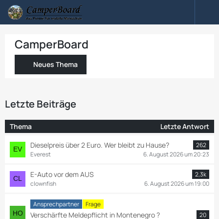
CamperBoard
Neues Thema
Letzte Beiträge
Thema
Letzte Antwort
Dieselpreis über 2 Euro. Wer bleibt zu Hause?
262
Everest
6. August 2026 um 20:23
E-Auto vor dem AUS
2,3k
clownfish
6. August 2026 um 19:00
Ansprechpartner
Frage
Verschärfte Meldepflicht in Montenegro ?
20