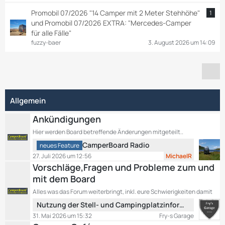
Promobil 07/2026 "14 Camper mit 2 Meter Stehhöhe"
1
und Promobil 07/2026 EXTRA: "Mercedes-Camper
für alle Fälle"
fuzzy-baer
3. August 2026 um 14:09
Allgemein
Ankündigungen
Hier werden Board betreffende Änderungen mitgeteilt..
L
CamperBoard Radio
neues Feature
e
27. Juli 2026 um 12:56
MichaelR
t
Vorschläge,Fragen und Probleme zum und
z
mit dem Board
t
Alles was das Forum weiterbringt, inkl. eure Schwierigkeiten damit
e
L
B
Nutzung der Stell- und Campingplatzinformationen
e
e
31. Mai 2026 um 15:32
Fry-s Garage
t
i