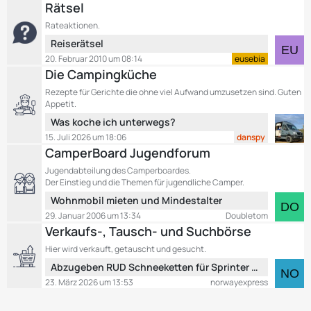
t
e
Rätsel
g
z
i
e
Rateaktionen.
t
t
L
Reiserätsel
e
r
e
B
20. Februar 2010 um 08:14
eusebia
ä
t
e
Die Campingküche
g
z
i
e
Rezepte für Gerichte die ohne viel Aufwand umzusetzen sind. Guten
t
t
Appetit.
e
r
L
Was koche ich unterwegs?
B
ä
e
15. Juli 2026 um 18:06
danspy
e
g
t
CamperBoard Jugendforum
i
e
z
t
Jugendabteilung des Camperboardes.
t
r
Der Einstieg und die Themen für jugendliche Camper.
e
ä
L
Wohnmobil mieten und Mindestalter
B
g
e
29. Januar 2006 um 13:34
Doubletom
e
e
t
Verkaufs-, Tausch- und Suchbörse
i
z
t
Hier wird verkauft, getauscht und gesucht.
t
r
L
Abzugeben RUD Schneeketten für Sprinter über 5 T
e
ä
e
B
23. März 2026 um 13:53
norwayexpress
g
t
e
e
z
i