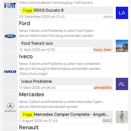
e
Alles rund um diesen Fahrzeugtyp, Fiat Ducato
e
i
L
RDKS Ducato 8
Frage
t
e
29. Dezember 2025 um 12:43
laikus
r
t
Ford
ä
z
News, Fakten und Probleme zu allen Ford Typen,
g
t
die als Wohnmobil Fahrzeug verwendet werden
e
e
L
Ford Transit 4x4
B
e
12. April 2026 um 10:53
fuzzy-baer
e
t
Iveco
i
z
t
News, Fakten und Probleme zu allen Iveco Modellen,
t
r
die als Fahrzeug für Wohnmobile verwendet werden
e
ä
(Daily, Eurocargo)
B
g
L
Iveco Probleme
e
e
e
17. März 2026 um 06:50
alfred0815
i
t
Mercedes
t
z
r
News, Fakten und Probleme zu allen Mercedes Typen,
t
ä
die als Wohnmobil verwendet werden
e
g
L
Mercedes Camper Complete - Angebot für Wartungsvertrag / Garantieverlängerung - was meint ihr?
Frage
B
e
e
1. August 2026 um 21:49
D O C
e
t
Renault
i
z