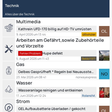
z
t
Technik
t
r
e
ä
Alles über die Technik
B
g
e
Multimedia
e
i
L
Kathrein UFD-170 billig auf HD-TV umrüsten
t
e
9. April 2026 um 13:44
ollivinzier
r
t
Arbeiten am Gefährt,sowie Zubehörteile
ä
z
und Vorzelte
g
t
e
L
e
Hupe defekt
Fehler/Problem
e
B
5. August 2026 um 11:43
Bebbi1971
t
e
Gas
z
i
L
Gelbes Gasprüfheft * Regeln bei Neuausstellung Ersatzheft * Mitführpflicht
t
t
e
e
23. Mai 2026 um 08:41
norwayexpress
r
t
Wasser
B
ä
z
e
g
L
Wasseranlage reinigen und entkeimen
t
i
e
e
e
17. Juni 2026 um 12:24
Roland M.
t
t
Strom
B
r
z
e
ä
L
GEL Aufbaubatterie überladen / gekocht
t
i