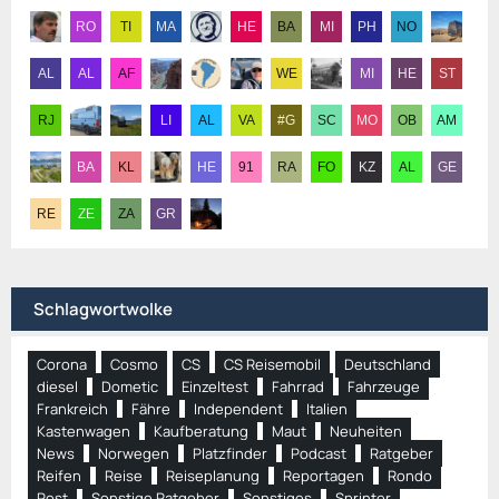
Schlagwortwolke
Corona
Cosmo
CS
CS Reisemobil
Deutschland
diesel
Dometic
Einzeltest
Fahrrad
Fahrzeuge
Frankreich
Fähre
Independent
Italien
Kastenwagen
Kaufberatung
Maut
Neuheiten
News
Norwegen
Platzfinder
Podcast
Ratgeber
Reifen
Reise
Reiseplanung
Reportagen
Rondo
Rost
Sonstige Ratgeber
Sonstiges
Sprinter