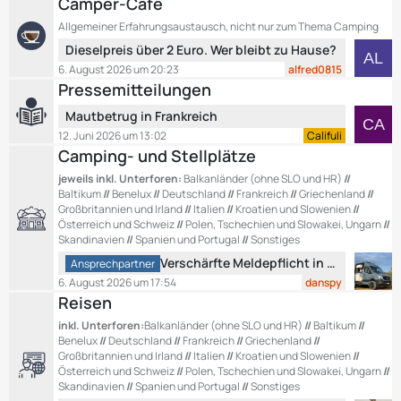
Camper-Café
z
t
Allgemeiner Erfahrungsaustausch, nicht nur zum Thema Camping
t
r
L
Dieselpreis über 2 Euro. Wer bleibt zu Hause?
e
ä
e
B
g
6. August 2026 um 20:23
alfred0815
t
e
e
Pressemitteilungen
z
i
L
Mautbetrug in Frankreich
t
t
e
e
12. Juni 2026 um 13:02
Califuli
r
t
Camping- und Stellplätze
B
ä
z
e
g
jeweils inkl. Unterforen:
Balkanländer (ohne SLO und HR)
//
t
i
e
Baltikum
//
Benelux
//
Deutschland
//
Frankreich
//
Griechenland
//
e
t
Großbritannien und Irland
//
Italien
//
Kroatien und Slowenien
//
B
Österreich und Schweiz
//
Polen, Tschechien und Slowakei, Ungarn
//
r
e
Skandinavien
//
Spanien und Portugal
//
Sonstiges
ä
i
L
g
Verschärfte Meldepflicht in Montenegro ?
Ansprechpartner
t
e
e
6. August 2026 um 17:54
danspy
r
t
Reisen
ä
z
inkl. Unterforen:
Balkanländer (ohne SLO und HR)
//
Baltikum
//
g
t
Benelux
//
Deutschland
//
Frankreich
//
Griechenland
//
e
e
Großbritannien und Irland
//
Italien
//
Kroatien und Slowenien
//
B
Österreich und Schweiz
//
Polen, Tschechien und Slowakei, Ungarn
//
e
Skandinavien
//
Spanien und Portugal
//
Sonstiges