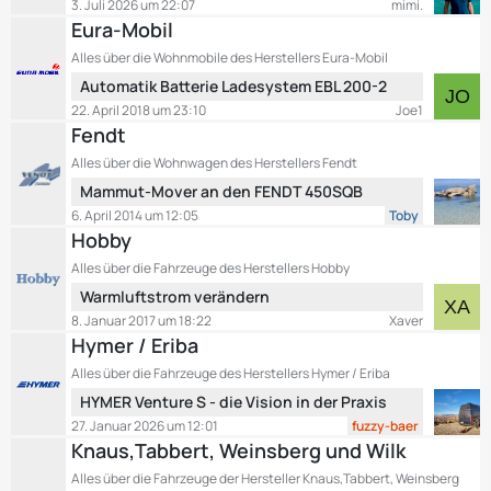
B
3. Juli 2026 um 22:07
mimi.
ä
t
e
Eura-Mobil
g
z
i
e
Alles über die Wohnmobile des Herstellers Eura-Mobil
t
t
L
Automatik Batterie Ladesystem EBL 200-2
e
r
e
B
22. April 2018 um 23:10
Joe1
ä
t
e
Fendt
g
z
i
e
Alles über die Wohnwagen des Herstellers Fendt
t
t
L
Mammut-Mover an den FENDT 450SQB
e
r
e
B
6. April 2014 um 12:05
Toby
ä
t
e
Hobby
g
z
i
e
Alles über die Fahrzeuge des Herstellers Hobby
t
t
L
Warmluftstrom verändern
e
r
e
B
8. Januar 2017 um 18:22
Xaver
ä
t
e
Hymer / Eriba
g
z
i
e
Alles über die Fahrzeuge des Herstellers Hymer / Eriba
t
t
L
HYMER Venture S - die Vision in der Praxis
e
r
e
B
27. Januar 2026 um 12:01
fuzzy-baer
ä
t
e
Knaus,Tabbert, Weinsberg und Wilk
g
z
i
e
Alles über die Fahrzeuge der Hersteller Knaus,Tabbert, Weinsberg
t
t