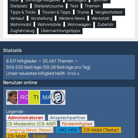
Stellplatz
Stellplatzsuche
Test
Themen
Tipps & Tricks
Touren & Tipps
Truma
Vergleichstest
Verkauf
Vorstellung
Weitere News
Werkstatt
Wohnmobil
Wohnmobile
Wohnwagen
Zubehör
Zugfahrzeug
Übernachtungstipps
Statistik
8.617 Mitglieder
55.497 Themen
509.630 Beiträge (59,08 Beiträge pro Tag)
Unser neuestes Mitglied heißt:
Andi.s
Benutzer online
Legende
Administratoren
Ansprechpartner
CS-Moderator (CS-ASP)
Fördermitglied
Camping News (News)
HRZ-HRX
CS-Mobil (Tester)
CS-Mobil
Bresler