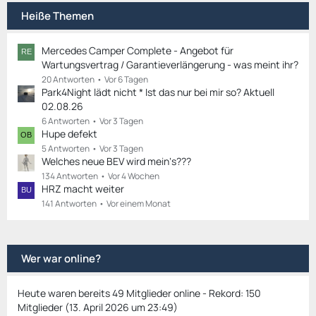
Heiße Themen
Mercedes Camper Complete - Angebot für
Wartungsvertrag / Garantieverlängerung - was meint ihr?
20 Antworten
Vor 6 Tagen
Park4Night lädt nicht * Ist das nur bei mir so? Aktuell
02.08.26
6 Antworten
Vor 3 Tagen
Hupe defekt
5 Antworten
Vor 3 Tagen
Welches neue BEV wird mein‘s???
134 Antworten
Vor 4 Wochen
HRZ macht weiter
141 Antworten
Vor einem Monat
Wer war online?
Heute waren bereits 49 Mitglieder online - Rekord: 150
Mitglieder (
13. April 2026 um 23:49
)