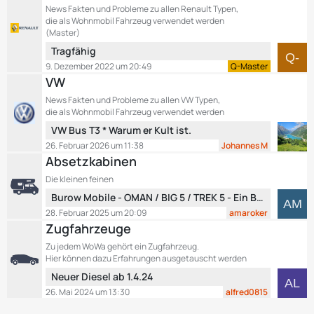
t
News Fakten und Probleme zu allen Renault Typen,
t
r
die als Wohnmobil Fahrzeug verwendet werden
e
ä
(Master)
B
g
L
Tragfähig
e
e
e
9. Dezember 2022 um 20:49
Q-Master
i
t
VW
t
z
r
News Fakten und Probleme zu allen VW Typen,
t
ä
die als Wohnmobil Fahrzeug verwendet werden
e
g
L
VW Bus T3 * Warum er Kult ist.
B
e
e
26. Februar 2026 um 11:38
Johannes M
e
t
Absetzkabinen
i
z
t
Die kleinen feinen
t
r
L
Burow Mobile - OMAN / BIG 5 / TREK 5 - Ein Blick über den Tellerrand....
e
ä
e
B
28. Februar 2025 um 20:09
amaroker
g
t
e
Zugfahrzeuge
e
z
i
Zu jedem WoWa gehört ein Zugfahrzeug.
t
t
Hier können dazu Erfahrungen ausgetauscht werden
e
r
L
Neuer Diesel ab 1.4.24
B
ä
e
26. Mai 2024 um 13:30
alfred0815
e
g
t
i
e