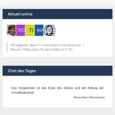
t
t
e
r
Aktuell online
B
ä
e
g
i
e
t
r
ä
g
16 Mitglieder (davon 11 unsichtbar) und 6 Besucher
Rekord: 33 Benutzer (
e
12. April 2026 um 17:15
)
Zitat des Tages
Das Vergleichen ist das Ende des Glücks und der Anfang der
Unzufriedenheit.
Søren Aabye Kierkegaard