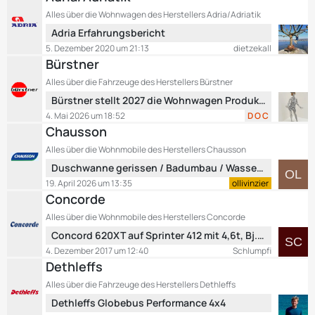
r
z
ä
Alles über die Wohnwagen des Herstellers Adria/Adriatik
t
g
L
Adria Erfahrungsbericht
e
e
e
B
5. Dezember 2020 um 21:13
dietzekall
t
e
Bürstner
z
i
Alles über die Fahrzeuge des Herstellers Bürstner
t
t
L
Bürstner stellt 2027 die Wohnwagen Produktion ein
e
r
e
B
4. Mai 2026 um 18:52
D O C
ä
t
e
Chausson
g
z
i
e
Alles über die Wohnmobile des Herstellers Chausson
t
t
L
Duschwanne gerissen / Badumbau / Wasseraustritt unterhalb der Türe
e
r
e
B
19. April 2026 um 13:35
ollivinzier
ä
t
e
Concorde
g
z
i
e
Alles über die Wohnmobile des Herstellers Concorde
t
t
L
Concord 620XT auf Sprinter 412 mit 4,6t, Bj. 1998, Automatik
e
r
e
B
4. Dezember 2017 um 12:40
Schlumpfi
ä
t
e
Dethleffs
g
z
i
e
Alles über die Fahrzeuge des Herstellers Dethleffs
t
t
L
Dethleffs Globebus Performance 4x4
e
r
e