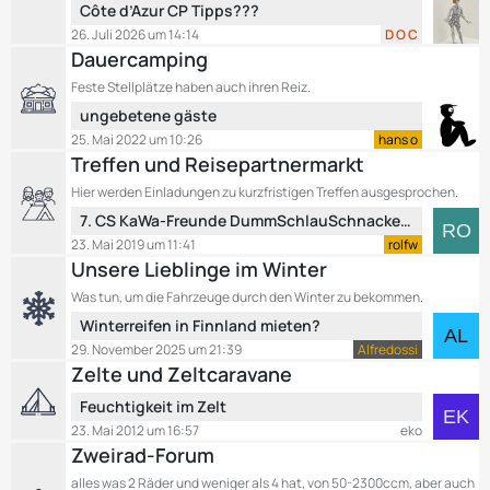
i
L
Côte d’Azur CP Tipps???
t
e
26. Juli 2026 um 14:14
D O C
r
t
Dauercamping
ä
z
Feste Stellplätze haben auch ihren Reiz.
g
t
e
L
ungebetene gäste
e
e
B
25. Mai 2022 um 10:26
hans o
t
e
Treffen und Reisepartnermarkt
z
i
Hier werden Einladungen zu kurzfristigen Treffen ausgesprochen.
t
t
L
7. CS KaWa-Freunde DummSchlauSchnackerTreffen vom 1. - 5. Mai 2019 in Oberbozen, Italien
e
r
e
B
23. Mai 2019 um 11:41
rolfw
ä
t
e
Unsere Lieblinge im Winter
g
z
i
e
Was tun, um die Fahrzeuge durch den Winter zu bekommen.
t
t
L
Winterreifen in Finnland mieten?
e
r
e
B
29. November 2025 um 21:39
Alfredossi
ä
t
e
Zelte und Zeltcaravane
g
z
i
e
L
Feuchtigkeit im Zelt
t
t
e
e
23. Mai 2012 um 16:57
eko
r
t
Zweirad-Forum
B
ä
z
e
g
alles was 2 Räder und weniger als 4 hat, von 50-2300ccm, aber auch