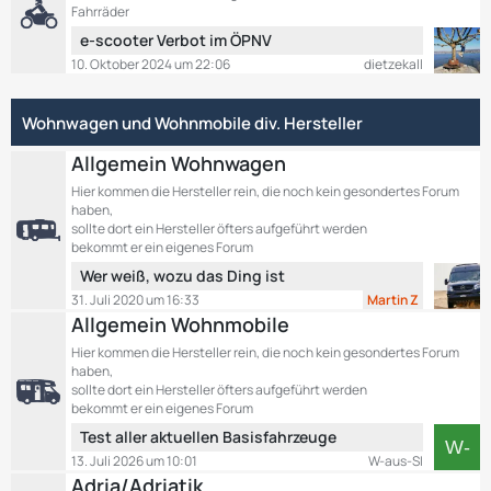
t
i
e
Fahrräder
e
t
L
e-scooter Verbot im ÖPNV
B
r
e
10. Oktober 2024 um 22:06
dietzekall
e
ä
t
i
g
z
t
e
Wohnwagen und Wohnmobile div. Hersteller
t
r
e
ä
Allgemein Wohnwagen
B
g
e
Hier kommen die Hersteller rein, die noch kein gesondertes Forum
e
haben,
i
sollte dort ein Hersteller öfters aufgeführt werden
t
bekommt er ein eigenes Forum
r
L
Wer weiß, wozu das Ding ist
ä
e
g
31. Juli 2020 um 16:33
Martin Z
t
e
Allgemein Wohnmobile
z
Hier kommen die Hersteller rein, die noch kein gesondertes Forum
t
haben,
e
sollte dort ein Hersteller öfters aufgeführt werden
B
bekommt er ein eigenes Forum
e
L
Test aller aktuellen Basisfahrzeuge
i
e
13. Juli 2026 um 10:01
W-aus-SI
t
t
Adria/Adriatik