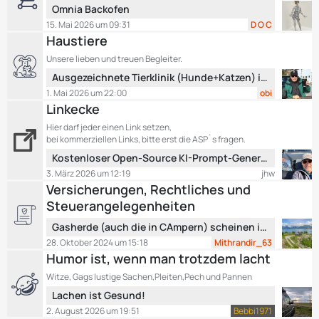
e
L
Omnia Backofen
r
e
15. Mai 2026 um 09:31
D O C
ä
t
Haustiere
g
z
e
Unsere lieben und treuen Begleiter.
t
L
Ausgezeichnete Tierklinik (Hunde+Katzen) in Region Verona-Vicenza
e
e
B
1. Mai 2026 um 22:00
obi
t
e
Linkecke
z
i
Hier darf jeder einen Link setzen,
t
t
bei kommerziellen Links, bitte erst die ASP`s fragen.
e
r
L
Kostenloser Open-Source KI-Prompt-Generator für Wohnmobil-Routen – Keine versteckten Kosten!
B
ä
e
3. März 2026 um 12:19
jhw
e
g
t
Versicherungen, Rechtliches und
i
e
z
t
Steuerangelegenheiten
t
r
L
e
Gasherde (auch die in CAmpern) scheinen in hohem Maße gesundheitschädlich zu sein.
ä
e
B
28. Oktober 2024 um 15:18
Mithrandir_63
g
t
e
Humor ist, wenn man trotzdem lacht
e
z
i
Witze, Gags lustige Sachen,Pleiten,Pech und Pannen
t
t
L
Lachen ist Gesund!
e
r
e
B
2. August 2026 um 19:51
Bebbi1971
ä