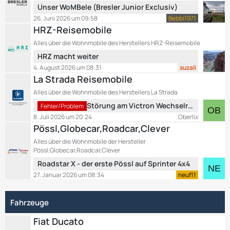
L
Unser WoMBele (Bresler Junior Exclusiv)
e
r
e
B
26. Juni 2026 um 09:58
Bebbi1971
ä
t
e
HRZ-Reisemobile
g
z
i
e
Alles über die Wohnmobile des Herstellers HRZ-Reisemobile
t
t
L
HRZ macht weiter
e
r
e
B
4. August 2026 um 08:31
suzali
ä
t
e
La Strada Reisemobile
g
z
i
e
Alles über die Wohnmobile des Herstellers La Strada
t
t
L
Störung am Victron Wechselrichter
e
Fehler/Problem
r
e
B
8. Juli 2026 um 20:24
Oberlix
ä
t
e
Pössl,Globecar,Roadcar,Clever
g
z
i
e
Alles über die Wohnmobile der Hersteller
t
t
Pössl,Globecar,Roadcar,Clever
e
r
L
Roadstar X - der erste Pössl auf Sprinter 4x4
B
ä
e
27. Januar 2026 um 08:34
neuf11
e
g
t
i
e
z
t
Fahrzeuge
t
r
e
ä
Fiat Ducato
B
g