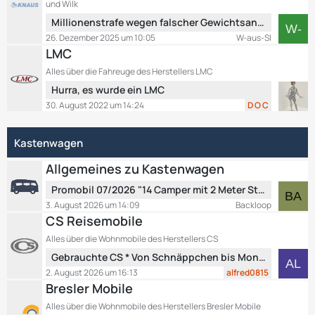
und Wilk
e
r
L
Millionenstrafe wegen falscher Gewichtsangaben
B
ä
e
26. Dezember 2025 um 10:05
W-aus-SI
e
g
t
LMC
i
e
z
t
Alles über die Fahreuge des Herstellers LMC
t
r
L
Hurra, es wurde ein LMC
e
ä
e
B
30. August 2022 um 14:24
D O C
g
t
e
e
z
i
Kastenwagen
t
t
e
r
Allgemeines zu Kastenwagen
B
ä
e
L
g
Promobil 07/2026 "14 Camper mit 2 Meter Stehhöhe" und Promobil 07/2026 EXTRA: "Mercedes-Camper für alle Fälle"
i
e
e
3. August 2026 um 14:09
Backloop
t
t
CS Reisemobile
r
z
Alles über die Wohnmobile des Herstellers CS
ä
t
L
g
Gebrauchte CS * Von Schnäppchen bis Mondpreis.
e
e
e
B
2. August 2026 um 16:13
alfred0815
t
e
Bresler Mobile
z
i
Alles über die Wohnmobile des Herstellers Bresler Mobile
t
t