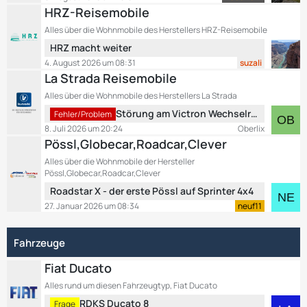
t
e
HRZ-Reisemobile
g
z
i
e
Alles über die Wohnmobile des Herstellers HRZ-Reisemobile
t
t
L
HRZ macht weiter
e
r
e
B
4. August 2026 um 08:31
suzali
ä
t
e
La Strada Reisemobile
g
z
i
e
Alles über die Wohnmobile des Herstellers La Strada
t
t
L
Störung am Victron Wechselrichter
e
Fehler/Problem
r
e
B
8. Juli 2026 um 20:24
Oberlix
ä
t
e
Pössl,Globecar,Roadcar,Clever
g
z
i
e
Alles über die Wohnmobile der Hersteller
t
t
Pössl,Globecar,Roadcar,Clever
e
r
L
Roadstar X - der erste Pössl auf Sprinter 4x4
B
ä
e
27. Januar 2026 um 08:34
neuf11
e
g
t
i
e
z
t
Fahrzeuge
t
r
e
ä
Fiat Ducato
B
g
e
Alles rund um diesen Fahrzeugtyp, Fiat Ducato
e
i
L
RDKS Ducato 8
Frage