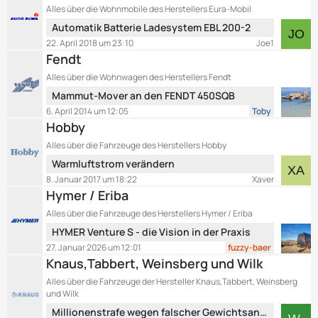
i
e
Alles über die Wohnmobile des Herstellers Eura-Mobil
t
t
L
Automatik Batterie Ladesystem EBL 200-2
e
r
e
B
22. April 2018 um 23:10
Joe1
ä
t
e
Fendt
g
z
i
e
Alles über die Wohnwagen des Herstellers Fendt
t
t
L
Mammut-Mover an den FENDT 450SQB
e
r
e
B
6. April 2014 um 12:05
Toby
ä
t
e
Hobby
g
z
i
e
Alles über die Fahrzeuge des Herstellers Hobby
t
t
L
Warmluftstrom verändern
e
r
e
B
8. Januar 2017 um 18:22
Xaver
ä
t
e
Hymer / Eriba
g
z
i
e
Alles über die Fahrzeuge des Herstellers Hymer / Eriba
t
t
L
HYMER Venture S - die Vision in der Praxis
e
r
e
B
27. Januar 2026 um 12:01
fuzzy-baer
ä
t
e
Knaus,Tabbert, Weinsberg und Wilk
g
z
i
e
Alles über die Fahrzeuge der Hersteller Knaus,Tabbert, Weinsberg
t
t
und Wilk
e
r
L
Millionenstrafe wegen falscher Gewichtsangaben
B
ä