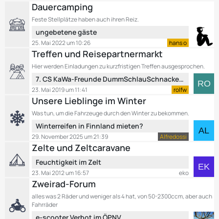
r
t
Dauercamping
ä
z
Feste Stellplätze haben auch ihren Reiz.
g
t
e
L
ungebetene gäste
e
e
B
25. Mai 2022 um 10:26
hans o
t
e
Treffen und Reisepartnermarkt
z
i
Hier werden Einladungen zu kurzfristigen Treffen ausgesprochen.
t
t
L
7. CS KaWa-Freunde DummSchlauSchnackerTreffen vom 1. - 5. Mai 2019 in Oberbozen, Italien
e
r
e
B
23. Mai 2019 um 11:41
rolfw
ä
t
e
Unsere Lieblinge im Winter
g
z
i
e
Was tun, um die Fahrzeuge durch den Winter zu bekommen.
t
t
L
Winterreifen in Finnland mieten?
e
r
e
B
29. November 2025 um 21:39
Alfredossi
ä
t
e
Zelte und Zeltcaravane
g
z
i
e
L
Feuchtigkeit im Zelt
t
t
e
e
23. Mai 2012 um 16:57
eko
r
t
Zweirad-Forum
B
ä
z
e
g
alles was 2 Räder und weniger als 4 hat, von 50-2300ccm, aber auch
t
i
e
Fahrräder
e
t
L
e-scooter Verbot im ÖPNV