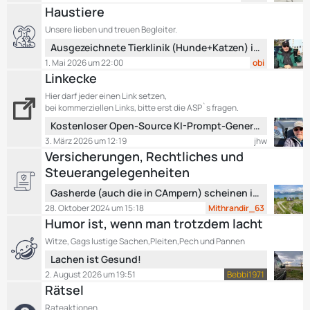
t
Haustiere
g
z
e
Unsere lieben und treuen Begleiter.
t
L
Ausgezeichnete Tierklinik (Hunde+Katzen) in Region Verona-Vicenza
e
e
B
1. Mai 2026 um 22:00
obi
t
e
Linkecke
z
i
Hier darf jeder einen Link setzen,
t
t
bei kommerziellen Links, bitte erst die ASP`s fragen.
e
r
L
Kostenloser Open-Source KI-Prompt-Generator für Wohnmobil-Routen – Keine versteckten Kosten!
B
ä
e
3. März 2026 um 12:19
jhw
e
g
t
Versicherungen, Rechtliches und
i
e
z
t
Steuerangelegenheiten
t
r
L
e
Gasherde (auch die in CAmpern) scheinen in hohem Maße gesundheitschädlich zu sein.
ä
e
B
28. Oktober 2024 um 15:18
Mithrandir_63
g
t
e
Humor ist, wenn man trotzdem lacht
e
z
i
Witze, Gags lustige Sachen,Pleiten,Pech und Pannen
t
t
L
Lachen ist Gesund!
e
r
e
B
2. August 2026 um 19:51
Bebbi1971
ä
t
e
Rätsel
g
z
i
e
Rateaktionen.