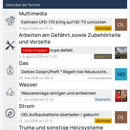
e
ä
Alles über die Technik
B
g
e
Multimedia
e
i
L
Kathrein UFD-170 billig auf HD-TV umrüsten
t
e
9. April 2026 um 13:44
ollivinzier
r
t
Arbeiten am Gefährt,sowie Zubehörteile
ä
z
und Vorzelte
g
t
e
L
e
Hupe defekt
Fehler/Problem
e
B
5. August 2026 um 11:43
Bebbi1971
t
e
Gas
z
i
L
Gelbes Gasprüfheft * Regeln bei Neuausstellung Ersatzheft * Mitführpflicht
t
t
e
e
23. Mai 2026 um 08:41
norwayexpress
r
t
Wasser
B
ä
z
e
g
L
Wasseranlage reinigen und entkeimen
t
i
e
e
e
17. Juni 2026 um 12:24
Roland M.
t
t
Strom
B
r
z
e
ä
L
GEL Aufbaubatterie überladen / gekocht
t
i
g
e
e
12. Juli 2026 um 22:31
ollivinzier
t
e
t
Truma und sonstige Heizsysteme
B
r