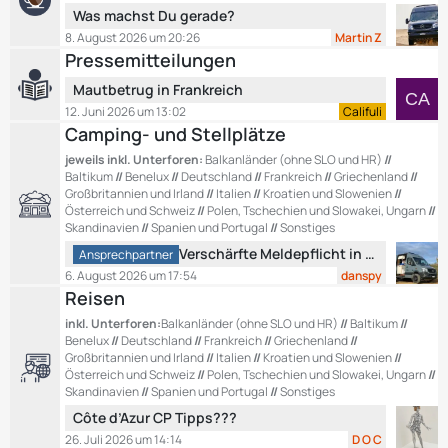
L
Was machst Du gerade?
e
ä
e
B
g
8. August 2026 um 20:26
Martin Z
t
e
e
Pressemitteilungen
z
i
L
Mautbetrug in Frankreich
t
t
e
e
12. Juni 2026 um 13:02
Califuli
r
t
Camping- und Stellplätze
B
ä
z
e
g
jeweils inkl. Unterforen:
Balkanländer (ohne SLO und HR)
//
t
i
e
Baltikum
//
Benelux
//
Deutschland
//
Frankreich
//
Griechenland
//
e
t
Großbritannien und Irland
//
Italien
//
Kroatien und Slowenien
//
B
Österreich und Schweiz
//
Polen, Tschechien und Slowakei, Ungarn
//
r
e
Skandinavien
//
Spanien und Portugal
//
Sonstiges
ä
i
L
g
Verschärfte Meldepflicht in Montenegro ?
Ansprechpartner
t
e
e
6. August 2026 um 17:54
danspy
r
t
Reisen
ä
z
inkl. Unterforen:
Balkanländer (ohne SLO und HR)
//
Baltikum
//
g
t
Benelux
//
Deutschland
//
Frankreich
//
Griechenland
//
e
e
Großbritannien und Irland
//
Italien
//
Kroatien und Slowenien
//
B
Österreich und Schweiz
//
Polen, Tschechien und Slowakei, Ungarn
//
e
Skandinavien
//
Spanien und Portugal
//
Sonstiges
i
L
Côte d’Azur CP Tipps???
t
e
26. Juli 2026 um 14:14
D O C