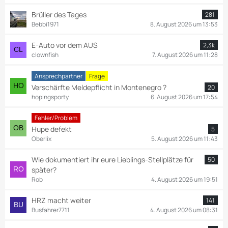
Brüller des Tages
281
Bebbi1971
8. August 2026 um 13:53
E-Auto vor dem AUS
2,3k
clownfish
7. August 2026 um 11:28
Ansprechpartner
Frage
Verschärfte Meldepflicht in Montenegro ?
20
hopingsporty
6. August 2026 um 17:54
Fehler/Problem
Hupe defekt
5
Oberlix
5. August 2026 um 11:43
Wie dokumentiert ihr eure Lieblings-Stellplätze für
50
später?
Rob
4. August 2026 um 19:51
HRZ macht weiter
141
Busfahrer7711
4. August 2026 um 08:31