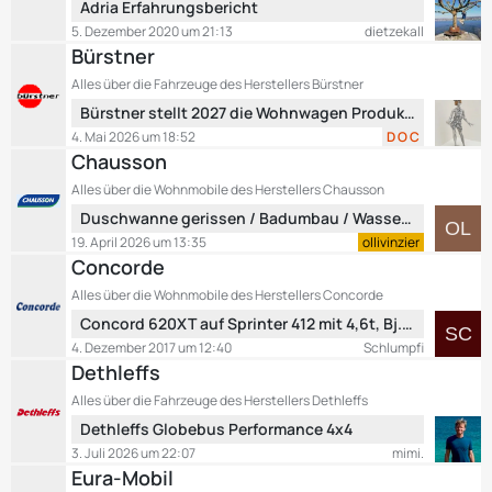
g
L
Adria Erfahrungsbericht
e
e
e
B
5. Dezember 2020 um 21:13
dietzekall
t
e
Bürstner
z
i
Alles über die Fahrzeuge des Herstellers Bürstner
t
t
L
Bürstner stellt 2027 die Wohnwagen Produktion ein
e
r
e
B
4. Mai 2026 um 18:52
D O C
ä
t
e
Chausson
g
z
i
e
Alles über die Wohnmobile des Herstellers Chausson
t
t
L
Duschwanne gerissen / Badumbau / Wasseraustritt unterhalb der Türe
e
r
e
B
19. April 2026 um 13:35
ollivinzier
ä
t
e
Concorde
g
z
i
e
Alles über die Wohnmobile des Herstellers Concorde
t
t
L
Concord 620XT auf Sprinter 412 mit 4,6t, Bj. 1998, Automatik
e
r
e
B
4. Dezember 2017 um 12:40
Schlumpfi
ä
t
e
Dethleffs
g
z
i
e
Alles über die Fahrzeuge des Herstellers Dethleffs
t
t
L
Dethleffs Globebus Performance 4x4
e
r
e
B
3. Juli 2026 um 22:07
mimi.
ä
t
e
Eura-Mobil
g
z