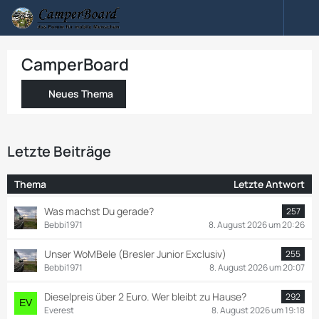
CamperBoard
Neues Thema
Letzte Beiträge
Thema
Letzte Antwort
Was machst Du gerade?
257
Bebbi1971
8. August 2026 um 20:26
Unser WoMBele (Bresler Junior Exclusiv)
255
Bebbi1971
8. August 2026 um 20:07
Dieselpreis über 2 Euro. Wer bleibt zu Hause?
292
Everest
8. August 2026 um 19:18