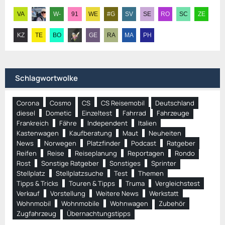
Schlagwortwolke
Corona
Cosmo
CS
CS Reisemobil
Deutschland
diesel
Dometic
Einzeltest
Fahrrad
Fahrzeuge
Frankreich
Fähre
Independent
Italien
Kastenwagen
Kaufberatung
Maut
Neuheiten
News
Norwegen
Platzfinder
Podcast
Ratgeber
Reifen
Reise
Reiseplanung
Reportagen
Rondo
Rost
Sonstige Ratgeber
Sonstiges
Sprinter
Stellplatz
Stellplatzsuche
Test
Themen
Tipps & Tricks
Touren & Tipps
Truma
Vergleichstest
Verkauf
Vorstellung
Weitere News
Werkstatt
Wohnmobil
Wohnmobile
Wohnwagen
Zubehör
Zugfahrzeug
Übernachtungstipps