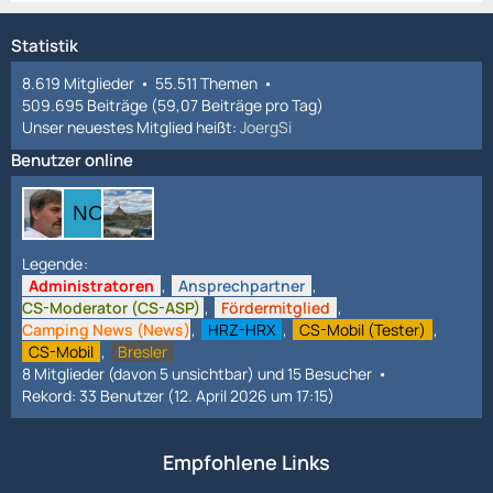
Statistik
8.619 Mitglieder
55.511 Themen
509.695 Beiträge (59,07 Beiträge pro Tag)
Unser neuestes Mitglied heißt:
JoergSi
Benutzer online
Legende
Administratoren
Ansprechpartner
CS-Moderator (CS-ASP)
Fördermitglied
Camping News (News)
HRZ-HRX
CS-Mobil (Tester)
CS-Mobil
Bresler
8 Mitglieder (davon 5 unsichtbar) und 15 Besucher
Rekord: 33 Benutzer (
12. April 2026 um 17:15
)
Empfohlene Links