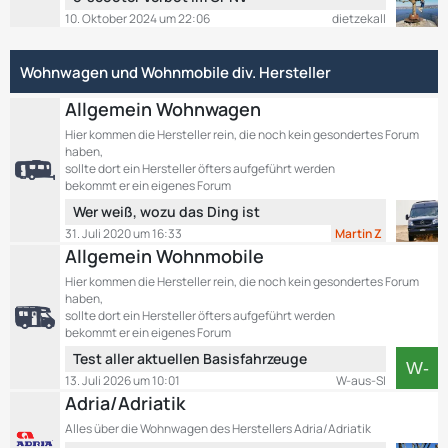
B
r
e
10. Oktober 2024 um 22:06
dietzekall
e
ä
t
i
g
z
t
e
Wohnwagen und Wohnmobile div. Hersteller
t
r
e
ä
Allgemein Wohnwagen
B
g
e
Hier kommen die Hersteller rein, die noch kein gesondertes Forum
e
haben,
i
sollte dort ein Hersteller öfters aufgeführt werden
t
bekommt er ein eigenes Forum
r
L
Wer weiß, wozu das Ding ist
ä
e
g
31. Juli 2020 um 16:33
Martin Z
t
e
Allgemein Wohnmobile
z
Hier kommen die Hersteller rein, die noch kein gesondertes Forum
t
haben,
e
sollte dort ein Hersteller öfters aufgeführt werden
B
bekommt er ein eigenes Forum
e
L
Test aller aktuellen Basisfahrzeuge
i
e
13. Juli 2026 um 10:01
W-aus-SI
t
t
Adria/Adriatik
r
z
ä
Alles über die Wohnwagen des Herstellers Adria/Adriatik
t