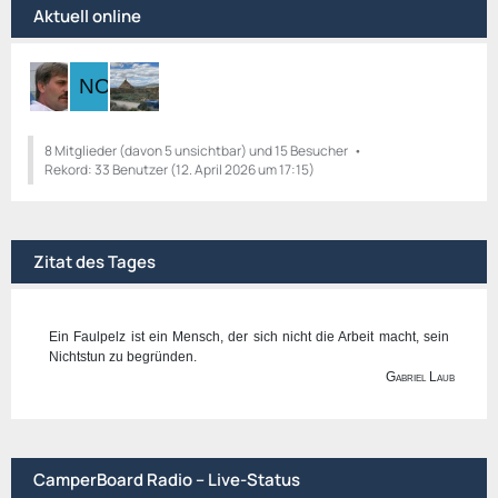
Aktuell online
B
ä
e
g
i
e
t
r
ä
g
8 Mitglieder (davon 5 unsichtbar) und 15 Besucher
Rekord: 33 Benutzer (
e
12. April 2026 um 17:15
)
Zitat des Tages
Ein Faulpelz ist ein Mensch, der sich nicht die Arbeit macht, sein
Nichtstun zu begründen.
Gabriel Laub
CamperBoard Radio – Live-Status