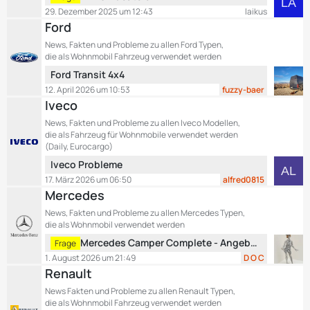
t
e
29. Dezember 2025 um 12:43
laikus
r
t
Ford
ä
z
News, Fakten und Probleme zu allen Ford Typen,
g
t
die als Wohnmobil Fahrzeug verwendet werden
e
e
L
Ford Transit 4x4
B
e
12. April 2026 um 10:53
fuzzy-baer
e
t
Iveco
i
z
t
News, Fakten und Probleme zu allen Iveco Modellen,
t
r
die als Fahrzeug für Wohnmobile verwendet werden
e
ä
(Daily, Eurocargo)
B
g
L
Iveco Probleme
e
e
e
17. März 2026 um 06:50
alfred0815
i
t
Mercedes
t
z
r
News, Fakten und Probleme zu allen Mercedes Typen,
t
ä
die als Wohnmobil verwendet werden
e
g
L
Mercedes Camper Complete - Angebot für Wartungsvertrag / Garantieverlängerung - was meint ihr?
Frage
B
e
e
1. August 2026 um 21:49
D O C
e
t
Renault
i
z
t
News Fakten und Probleme zu allen Renault Typen,
t
r
die als Wohnmobil Fahrzeug verwendet werden
e