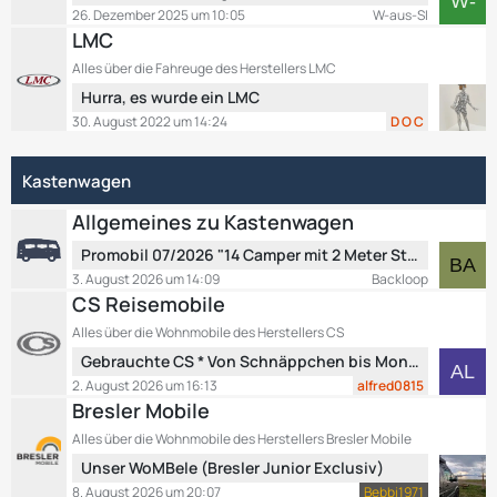
e
26. Dezember 2025 um 10:05
W-aus-SI
e
g
t
LMC
i
e
z
t
Alles über die Fahreuge des Herstellers LMC
t
r
L
Hurra, es wurde ein LMC
e
ä
e
B
30. August 2022 um 14:24
D O C
g
t
e
e
z
i
Kastenwagen
t
t
e
r
Allgemeines zu Kastenwagen
B
ä
e
L
g
Promobil 07/2026 "14 Camper mit 2 Meter Stehhöhe" und Promobil 07/2026 EXTRA: "Mercedes-Camper für alle Fälle"
i
e
e
3. August 2026 um 14:09
Backloop
t
t
CS Reisemobile
r
z
Alles über die Wohnmobile des Herstellers CS
ä
t
L
g
Gebrauchte CS * Von Schnäppchen bis Mondpreis.
e
e
e
B
2. August 2026 um 16:13
alfred0815
t
e
Bresler Mobile
z
i
Alles über die Wohnmobile des Herstellers Bresler Mobile
t
t
L
Unser WoMBele (Bresler Junior Exclusiv)
e
r
e
B
8. August 2026 um 20:07
Bebbi1971
ä