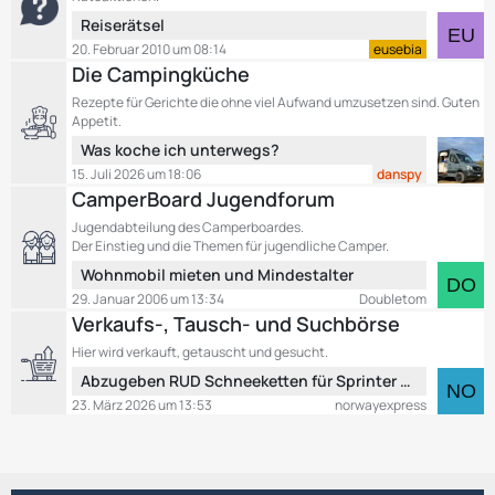
t
t
L
Reiserätsel
e
r
e
B
20. Februar 2010 um 08:14
eusebia
ä
t
e
Die Campingküche
g
z
i
e
Rezepte für Gerichte die ohne viel Aufwand umzusetzen sind. Guten
t
t
Appetit.
e
r
L
Was koche ich unterwegs?
B
ä
e
15. Juli 2026 um 18:06
danspy
e
g
t
CamperBoard Jugendforum
i
e
z
t
Jugendabteilung des Camperboardes.
t
r
Der Einstieg und die Themen für jugendliche Camper.
e
ä
L
Wohnmobil mieten und Mindestalter
B
g
e
29. Januar 2006 um 13:34
Doubletom
e
e
t
Verkaufs-, Tausch- und Suchbörse
i
z
t
Hier wird verkauft, getauscht und gesucht.
t
r
L
Abzugeben RUD Schneeketten für Sprinter über 5 T
e
ä
e
B
23. März 2026 um 13:53
norwayexpress
g
t
e
e
z
i
t
t
e
r